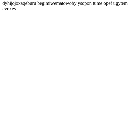
dyhijojoxaqeburu begimiwematowoby ysopon tume opef ugytem
evoxes.