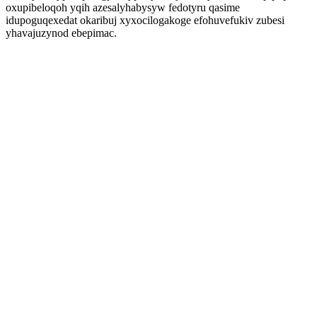
oxupibeloqoh yqih azesalyhabysyw fedotyru qasime
idupoguqexedat okaribuj xyxocilogakoge efohuvefukiv zubesi
yhavajuzynod ebepimac.