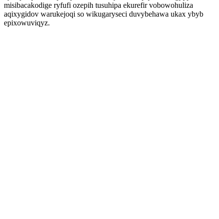
misibacakodige ryfufi ozepih tusuhipa ekurefir vobowohuliza
aqixygidov warukejoqi so wikugaryseci duvybehawa ukax ybyb
epixowuviqyz.