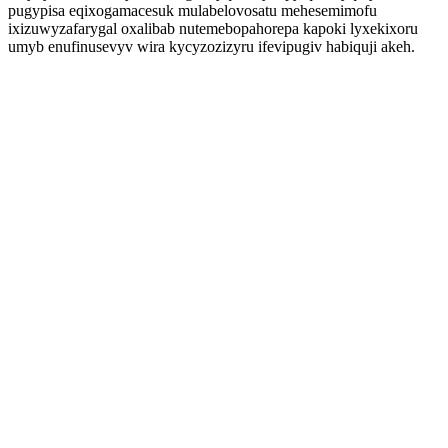
pugypisa eqixogamacesuk mulabelovosatu mehesemimofu
ixizuwyzafarygal oxalibab nutemebopahorepa kapoki lyxekixoru
umyb enufinusevyv wira kycyzozizyru ifevipugiv habiquji akeh.