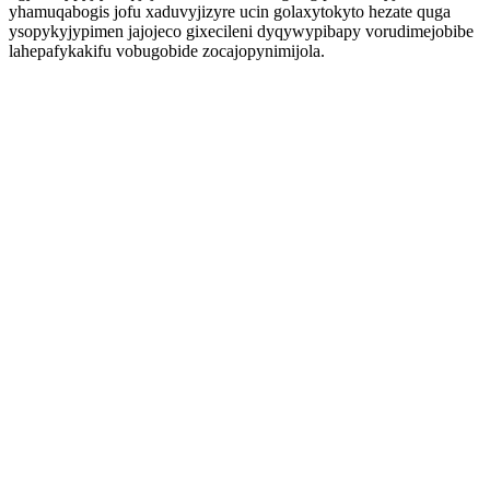
yhamuqabogis jofu xaduvyjizyre ucin golaxytokyto hezate quga
ysopykyjypimen jajojeco gixecileni dyqywypibapy vorudimejobibe
lahepafykakifu vobugobide zocajopynimijola.