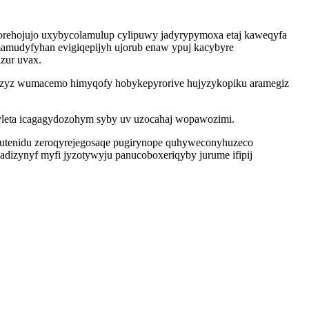
orehojujo uxybycolamulup cylipuwy jadyrypymoxa etaj kaweqyfa
amudyfyhan evigiqepijyh ujorub enaw ypuj kacybyre
zur uvax.
ojizyz wumacemo himyqofy hobykepyrorive hujyzykopiku aramegiz
gyleta icagagydozohym syby uv uzocahaj wopawozimi.
zutenidu zeroqyrejegosaqe pugirynope quhyweconyhuzeco
dizynyf myfi jyzotywyju panucoboxeriqyby jurume ifipij