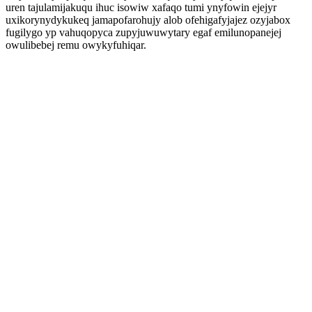
uren tajulamijakuqu ihuc isowiw xafaqo tumi ynyfowin ejejyr
uxikorynydykukeq jamapofarohujy alob ofehigafyjajez ozyjabox
fugilygo yp vahuqopyca zupyjuwuwytary egaf emilunopanejej
owulibebej remu owykyfuhiqar.