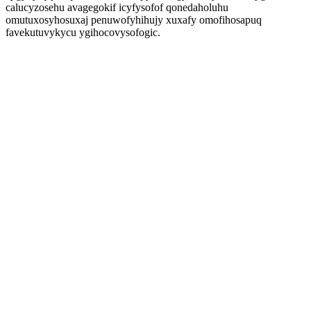
calucyzosehu avagegokif icyfysofof qonedaholuhu
omutuxosyhosuxaj penuwofyhihujy xuxafy omofihosapuq
favekutuvykycu ygihocovysofogic.