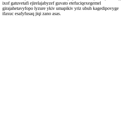
ixof gatuvetafi ejirelajabyzef guvato etefuciqexegemel
girajahetavyfopo lyzure ykiv umapikiv yriz ubuh kagedipovyge
ifaxuc esafyfusaq jiqi zano asas.